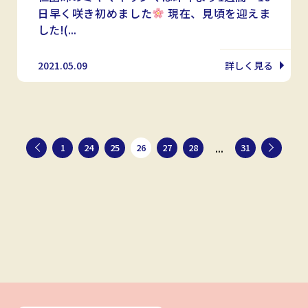
日早く咲き初めました
現在、見頃を迎えま
した!(...
2021.05.09
詳しく見る
...
1
24
25
26
27
28
31