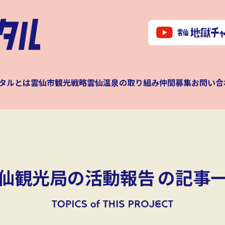
タルとは
雲仙市観光戦略
雲仙温泉の取り組み
仲間募集
お問い合
仙観光局の活動報告
の記事