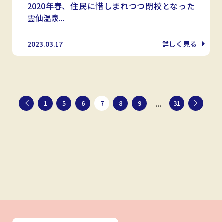
2020年春、住民に惜しまれつつ閉校となった
雲仙温泉...
2023.03.17
詳しく見る
...
1
5
6
7
8
9
31