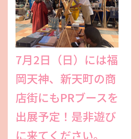
7月2日（日）には福
岡天神、新天町の商
店街にもPRブースを
出展予定！是非遊び
に来てください。