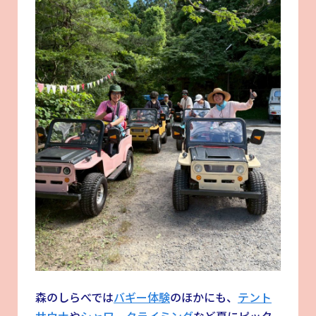
森のしらべでは
バギー体験
のほかにも、
テント
サウナ
や
シャワークライミング
など夏にピッタ