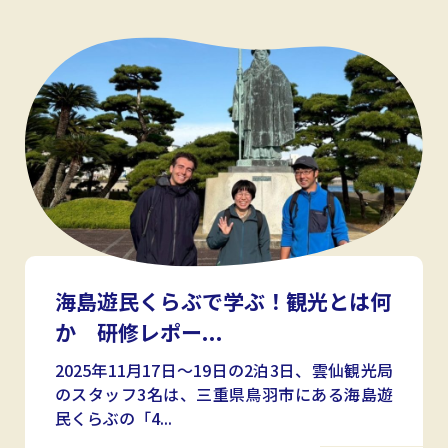
海島遊民くらぶで学ぶ！観光とは何
か 研修レポー...
2025年11月17日～19日の2泊3日、雲仙観光局
のスタッフ3名は、三重県鳥羽市にある海島遊
民くらぶの「4...